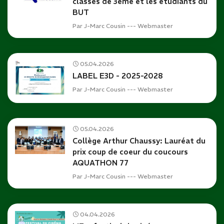
classes de 3ème et les étudiants du
BUT
Par
J-Marc Cousin --- Webmaster
05.04.2026
LABEL E3D - 2025-2028
Par
J-Marc Cousin --- Webmaster
05.04.2026
Collège Arthur Chaussy: Lauréat du
prix coup de coeur du coucours
AQUATHON 77
Par
J-Marc Cousin --- Webmaster
04.04.2026