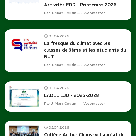
Activités EDD - Printemps 2026
Par
J-Marc Cousin --- Webmaster
05.04.2026
La fresque du climat avec les
classes de 3ème et les étudiants du
BUT
Par
J-Marc Cousin --- Webmaster
05.04.2026
LABEL E3D - 2025-2028
Par
J-Marc Cousin --- Webmaster
05.04.2026
Collège Arthur Chaussy: Lauréat du